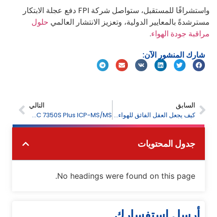
واستشرافًا للمستقبل، ستواصل شركة FPI دفع عجلة الابتكار
مسترشدةً بالمعايير الدولية، وتعزيز الانتشار العالمي
حلول
مراقبة جودة الهواء
.
شارك المنشور الآن:
السابق
التالي
كيف يجعل العقل الفائق للهواء المحيط بالذكاء الاصطناعي إدارة جودة الهواء في المناطق الحضرية أكثر ذكاءً؟
FPI EXPEC 7350S Plus ICP-MS/MS لتحليل المعادن فائقة التتبع في تصنيع أشباه الموصلات
جدول المحتويات
No headings were found on this page.
أرسل استفسارك