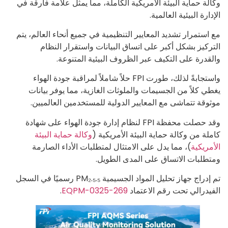
وكالة حماية البيئة الأمريكية الكاملة، مما يمثل علامة فارقة في
الإدارة البيئية العالمية.
مع استمرار تشديد المعايير التنظيمية في جميع أنحاء العالم، يتم
التركيز بشكل أكبر على اتساق البيانات واستقرار النظام
والقدرة على التكيف عبر الظروف البيئية المتنوعة.
واستجابةً لذلك، طورت FPI حلاً شاملاً لمراقبة جودة الهواء
يغطي كلاً من الجسيمات والملوثات الغازية، مما يوفر بيانات
موثوقة تتماشى مع المعايير الدولية للمستخدمين العالميين.
وقد حصلت محفظة FPI لنظام إدارة جودة الهواء على شهادة
كاملة من وكالة حماية البيئة الأمريكية (
وكالة حماية البيئة
الأمريكية
)، مما يدل على الامتثال لمتطلبات الأداء الصارمة
ومتطلبات الاتساق على المدى الطويل.
تم إدراج جهاز تحليل المواد الجسيمية PM₂.₅.₅ رسميًا في السجل
الفيدرالي تحت رقم الاعتماد
EQPM-0325-269
.