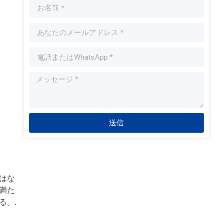
送信
はな
満た
る。.