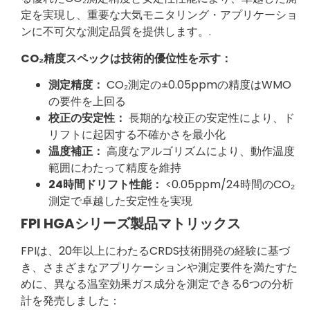
定を実現し、重要な大気モニタリング・アプリケーショ
ンに不可欠な測定品質を提供します。.
CO₂精度スペックは技術的優位性を示す：
測定精度：
CO₂測定の±0.05ppmの精度はWMO
の要件を上回る
校正の安定性：
長期的な校正の安定性により、ド
リフトに起因する不確かさを最小化
温度補正：
高度なアルゴリズムにより、動作温度
範囲にわたって精度を維持
24時間ドリフト性能：
<0.05ppm/24時間のCO₂
測定で卓越した安定性を実現
FPI HGAシリーズ製品マトリックス
FPIは、20年以上にわたるCRDS技術開発の経験に基づ
き、さまざまなアプリケーションや測定要件を満たすた
めに、異なる温室効果ガス成分を測定できる6つの分析
計を発売しました：