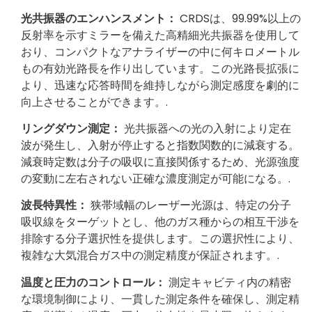
光共振器のエンハンスメント：
CRDSは、99.99%以上の
反射率を示すミラーを備えた高精細光共振器を使用して
おり、コンパクトなアナライザーの中に何キロメートル
もの有効光路長を作り出しています。この光路長拡張に
より、迅速な応答時間を維持しながら測定感度を劇的に
向上させることができます。.
リングダウン測定：
光共振器への光の入射により定在
波が発生し、入射が停止すると指数関数的に減衰する。
減衰時定数は分子の吸収に直接関係するため、光源強度
の変動に左右されない正確な濃度測定が可能になる。.
波長特異性：
狭帯域幅のレーザー光源は、特定の分子
吸収線をターゲットとし、他のガス種からの相互干渉を
排除する分子選択性を提供します。この選択性により、
複雑な大気混合ガス中の測定精度が保証されます。.
温度と圧力のコントロール：
測定キャビティ内の精密
な環境制御により、一貫した測定条件を確保し、測定精