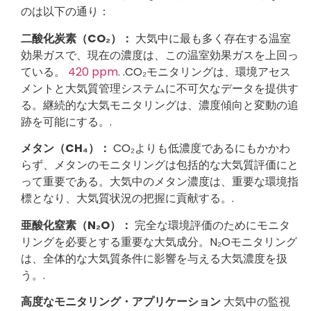
のは以下の通り：
二酸化炭素（CO₂）：
大気中に最も多く存在する温室
効果ガスで、現在の濃度は、この温室効果ガスを上回っ
ている。
420 ppm
. .CO₂モニタリングは、環境アセス
メントと大気質管理システムに不可欠なデータを提供す
る。継続的な大気モニタリングは、濃度傾向と変動の追
跡を可能にする。.
メタン（CH₄）：
CO₂よりも低濃度であるにもかかわ
らず、メタンのモニタリングは包括的な大気質評価にと
って重要である。大気中のメタン濃度は、重要な環境指
標となり、大気質状況の把握に貢献する。.
亜酸化窒素（N₂O）：
完全な環境評価のためにモニタ
リングを必要とする重要な大気成分。N₂Oモニタリング
は、全体的な大気質条件に影響を与える大気濃度を扱
う。.
高度なモニタリング・アプリケーション
大気中の監視