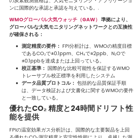
の炭素観測規格は、大気モニタリング・アプリケーショ
ンに国際的な承認と承認を与えている。.
WMOグローバル大気ウォッチ（GAW）
準拠により、
グローバルな大気モニタリングネットワークとの互換性
が確保される：
測定精度の要件：
FPI分析計は、WMOの精度目標
であるCO₂で±0.1ppm、CH₄で±2ppb、N₂Oで
±0.1ppbを達成または上回っている。
校正基準：
国際的な比較可能性を保証するWMO
トレーサブル校正標準を利用したシステム
データ品質プロトコル：
包括的な品質保証手順
は、データ検証および文書化に関するWMOの要件
と一致している。
優れたCO₂ 精度と24時間ドリフト性
能を提供
FPIの温室効果ガス分析計は、国際的な主要製品を上回
る優れたCO₂測定精度と安定性性能により、卓越した測