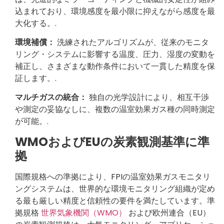
込まれており、環境感度を最小限に抑えながら感度を最
大化する。.
環境補償：
洗練されたアルゴリズムが、従来のモニタ
リング・システムに影響する温度、圧力、湿度の変動を
補正し、さまざまな動作条件において一貫した精度を保
証します。.
マルチガスの統合：
独自の光学設計により、相互干渉
や測定の妥協なしに、複数の温室効果ガス種の同時測定
が可能。.
WMOおよびEUの炭素観測基準に準
拠
国際規格への準拠により、FPIの温室効果ガスモニタリ
ングシステムは、世界的な環境モニタリング組織が定め
る最も厳しい精度と信頼性の要件を満たしています。準
拠規格
世界気象機関（WMO）
および欧州連合（EU）